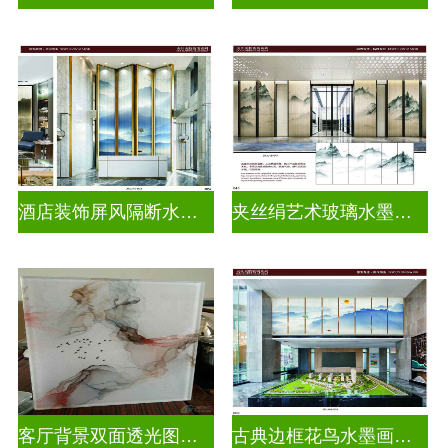
酒店装饰屏风隔断水墨山水画玻璃
夹丝绢艺术玻璃水墨画玻璃
客厅背景双面透光图案水墨画玻璃
古典边框花鸟水墨画玻璃