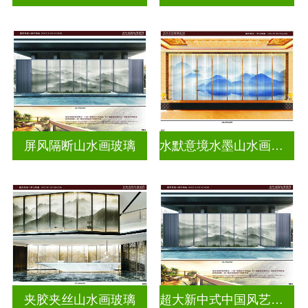
屏风隔断山水画玻璃
水默意境水墨山水画玻璃
夹胶夹丝山水画玻璃
超大新中式中国风艺术水墨画玻璃