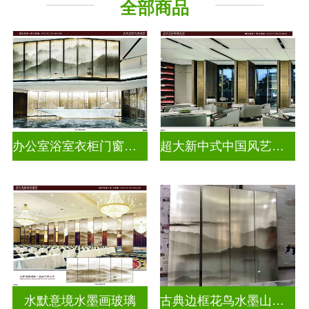
全部商品
办公室浴室衣柜门窗户水墨画玻璃
超大新中式中国风艺术水墨山水画玻璃
水默意境水墨画玻璃
古典边框花鸟水墨山水画玻璃