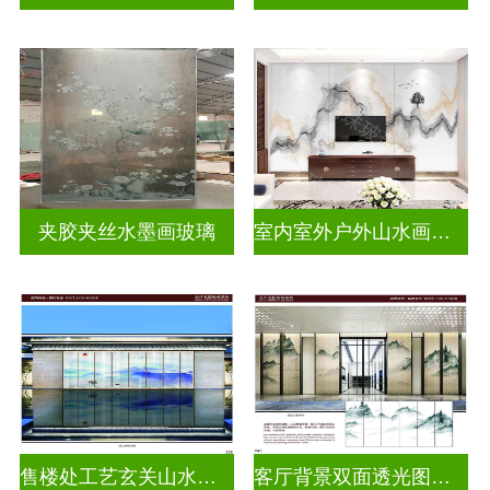
夹胶夹丝水墨画玻璃
室内室外户外山水画玻璃
售楼处工艺玄关山水画玻璃
客厅背景双面透光图案水墨画玻璃