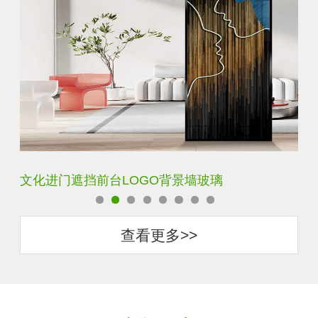
文化进门遮挡前台LOGO背景墙玻璃
艺
查看更多>>