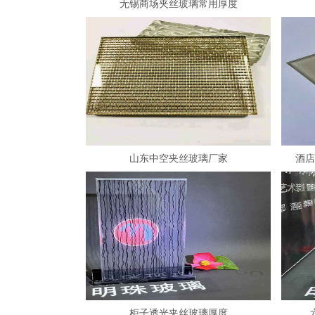
无锡商场夹丝玻璃常用厚度
山东中空夹丝玻璃厂家
酒店
柜子透光夹丝玻璃厚度