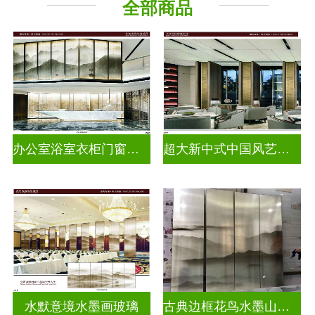
全部商品
办公室浴室衣柜门窗户水墨画玻璃
超大新中式中国风艺术水墨山水画玻璃
水默意境水墨画玻璃
古典边框花鸟水墨山水画玻璃