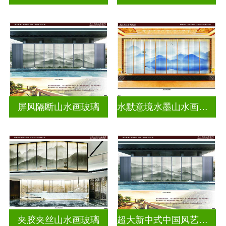
屏风隔断山水画玻璃
水默意境水墨山水画玻璃
夹胶夹丝山水画玻璃
超大新中式中国风艺术水墨画玻璃