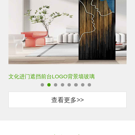
文化进门遮挡前台LOGO背景墙玻璃
艺
查看更多>>