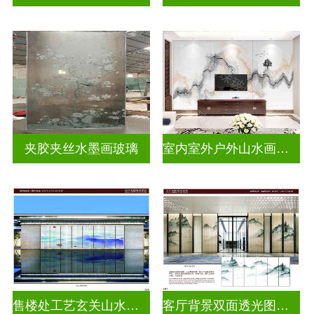
夹胶夹丝水墨画玻璃
室内室外户外山水画玻璃
售楼处工艺玄关山水画玻璃
客厅背景双面透光图案水墨画玻璃