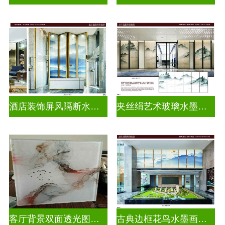
酒店装饰屏风隔断水墨山水画玻璃
夹丝绢艺术玻璃水墨画玻璃
客厅背景双面透光图案水墨画玻璃
古典边框花鸟水墨画玻璃