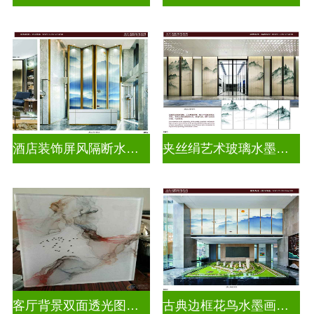
酒店装饰屏风隔断水墨山水画玻璃
夹丝绢艺术玻璃水墨画玻璃
客厅背景双面透光图案水墨画玻璃
古典边框花鸟水墨画玻璃