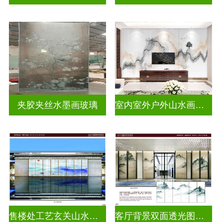
夹胶夹丝水墨画玻璃
室内室外户外山水画玻璃
售楼处工艺玄关山水画玻璃
客厅背景双面透光图案水墨画玻璃