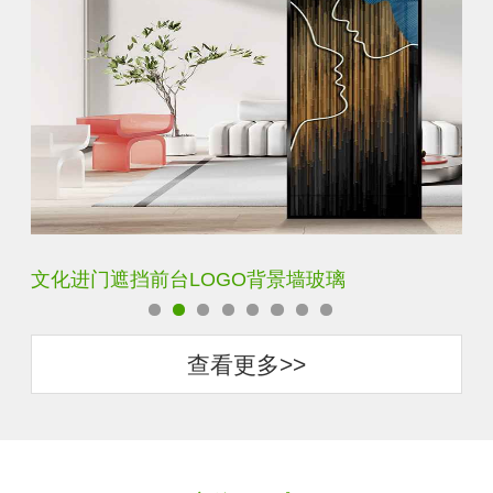
文化进门遮挡前台LOGO背景墙玻璃
艺
查看更多>>