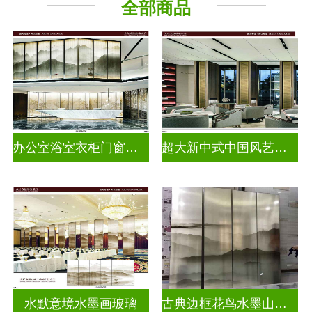
全部商品
办公室浴室衣柜门窗户水墨画玻璃
超大新中式中国风艺术水墨山水画玻璃
水默意境水墨画玻璃
古典边框花鸟水墨山水画玻璃