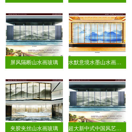
屏风隔断山水画玻璃
水默意境水墨山水画玻璃
夹胶夹丝山水画玻璃
超大新中式中国风艺术水墨画玻璃