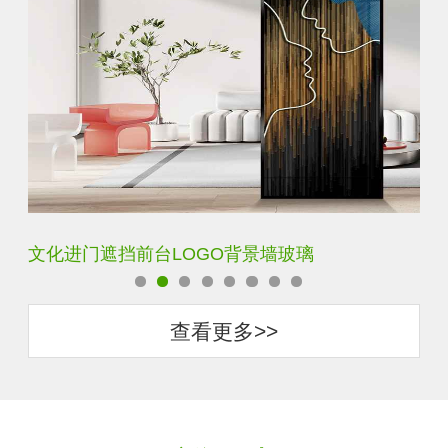
文化进门遮挡前台LOGO背景墙玻璃
艺
查看更多>>