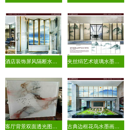
酒店装饰屏风隔断水墨山水画玻璃
夹丝绢艺术玻璃水墨画玻璃
客厅背景双面透光图案水墨画玻璃
古典边框花鸟水墨画玻璃