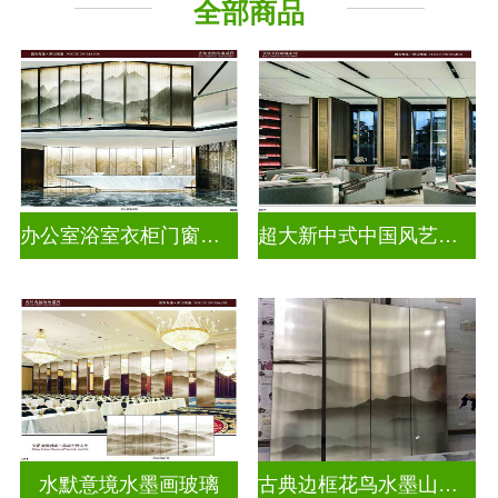
全部商品
办公室浴室衣柜门窗户水墨画玻璃
超大新中式中国风艺术水墨山水画玻璃
水默意境水墨画玻璃
古典边框花鸟水墨山水画玻璃