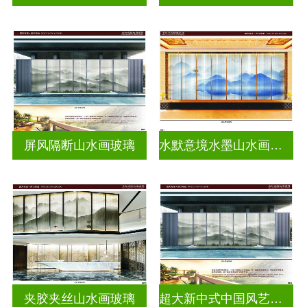
屏风隔断山水画玻璃
水默意境水墨山水画玻璃
夹胶夹丝山水画玻璃
超大新中式中国风艺术水墨画玻璃