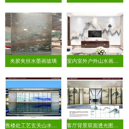
夹胶夹丝水墨画玻璃
室内室外户外山水画玻璃
售楼处工艺玄关山水画玻璃
客厅背景双面透光图案水墨画玻璃