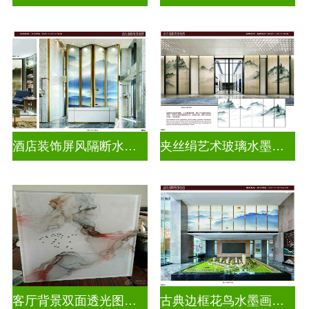
酒店装饰屏风隔断水墨山水画玻璃
夹丝绢艺术玻璃水墨画玻璃
客厅背景双面透光图案水墨画玻璃
古典边框花鸟水墨画玻璃