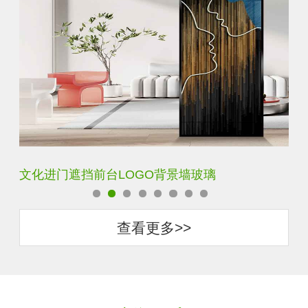
文化进门遮挡前台LOGO背景墙玻璃
艺
查看更多>>