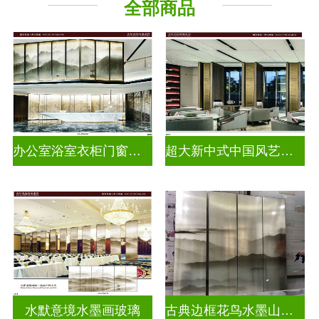
全部商品
办公室浴室衣柜门窗户水墨画玻璃
超大新中式中国风艺术水墨山水画玻璃
水默意境水墨画玻璃
古典边框花鸟水墨山水画玻璃