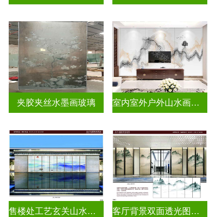
夹胶夹丝水墨画玻璃
室内室外户外山水画玻璃
售楼处工艺玄关山水画玻璃
客厅背景双面透光图案水墨画玻璃