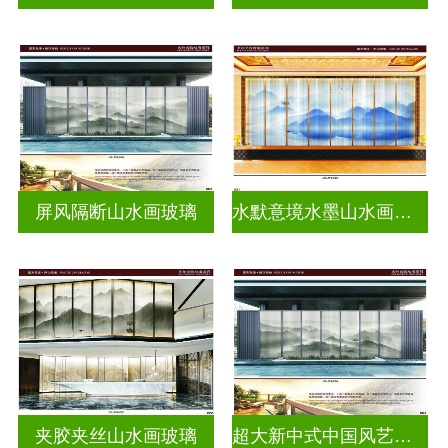
屏风隔断山水画玻璃
水默意境水墨山水画玻璃
夹胶夹丝山水画玻璃
超大新中式中国风艺术水墨画玻璃