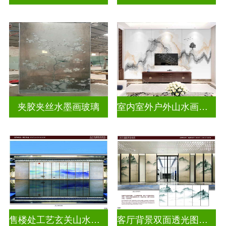
夹胶夹丝水墨画玻璃
室内室外户外山水画玻璃
售楼处工艺玄关山水画玻璃
客厅背景双面透光图案水墨画玻璃