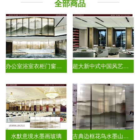
全部商品
办公室浴室衣柜门窗户水墨画玻璃
超大新中式中国风艺术水墨山水画玻璃
水默意境水墨画玻璃
古典边框花鸟水墨山水画玻璃