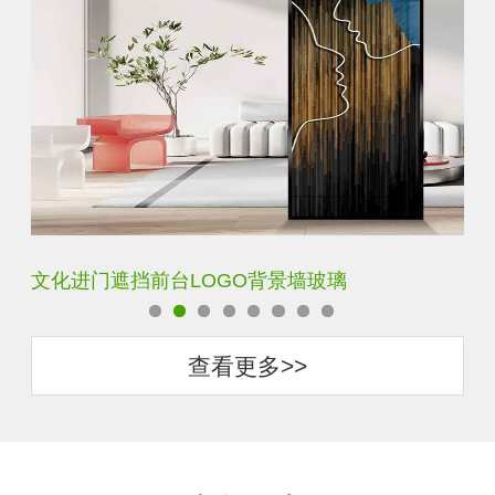
文化进门遮挡前台LOGO背景墙玻璃
艺
查看更多>>