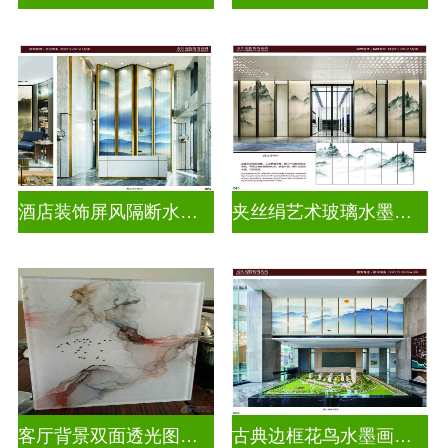
酒店装饰屏风隔断水墨山水画玻璃
夹丝绢艺术玻璃水墨画玻璃
客厅背景双面透光图案水墨画玻璃
古典边框花鸟水墨画玻璃