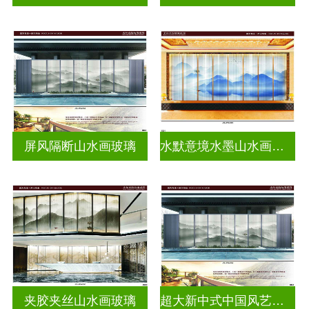
屏风隔断山水画玻璃
水默意境水墨山水画玻璃
夹胶夹丝山水画玻璃
超大新中式中国风艺术水墨画玻璃