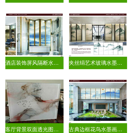
酒店装饰屏风隔断水墨山水画玻璃
夹丝绢艺术玻璃水墨画玻璃
客厅背景双面透光图案水墨画玻璃
古典边框花鸟水墨画玻璃