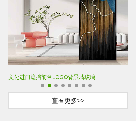
文化进门遮挡前台LOGO背景墙玻璃
艺
查看更多>>