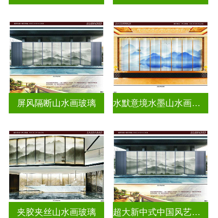
屏风隔断山水画玻璃
水默意境水墨山水画玻璃
夹胶夹丝山水画玻璃
超大新中式中国风艺术水墨画玻璃