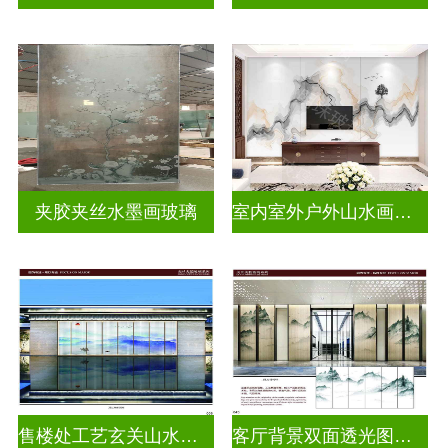
夹胶夹丝水墨画玻璃
室内室外户外山水画玻璃
售楼处工艺玄关山水画玻璃
客厅背景双面透光图案水墨画玻璃