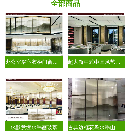
全部商品
办公室浴室衣柜门窗户水墨画玻璃
超大新中式中国风艺术水墨山水画玻璃
水默意境水墨画玻璃
古典边框花鸟水墨山水画玻璃