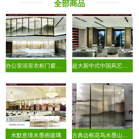
全部商品
办公室浴室衣柜门窗户水墨画玻璃
超大新中式中国风艺术水墨山水画玻璃
水默意境水墨画玻璃
古典边框花鸟水墨山水画玻璃