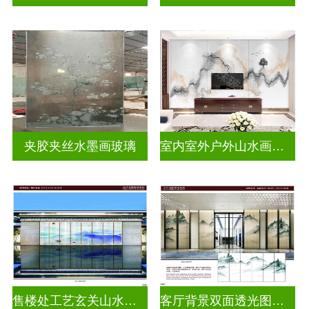
夹胶夹丝水墨画玻璃
室内室外户外山水画玻璃
售楼处工艺玄关山水画玻璃
客厅背景双面透光图案水墨画玻璃