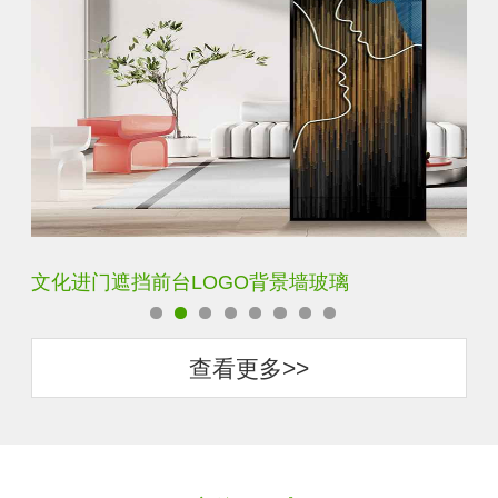
文化进门遮挡前台LOGO背景墙玻璃
艺
查看更多>>