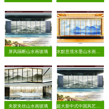
屏风隔断山水画玻璃
水默意境水墨山水画玻璃
夹胶夹丝山水画玻璃
超大新中式中国风艺术水墨画玻璃