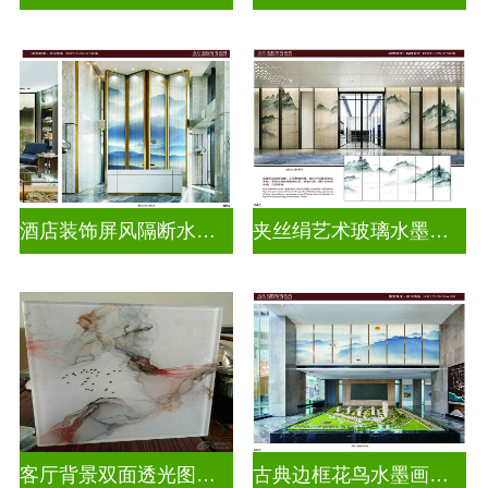
酒店装饰屏风隔断水墨山水画玻璃
夹丝绢艺术玻璃水墨画玻璃
客厅背景双面透光图案水墨画玻璃
古典边框花鸟水墨画玻璃