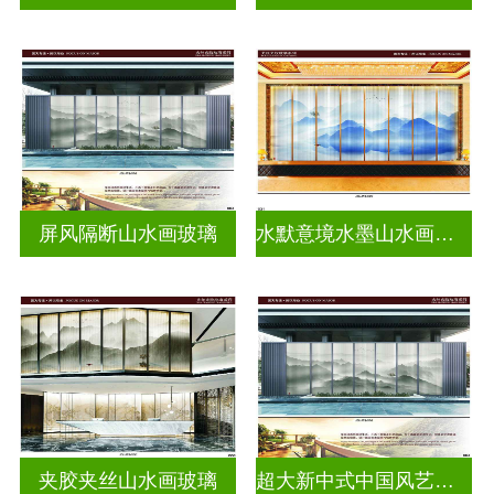
屏风隔断山水画玻璃
水默意境水墨山水画玻璃
夹胶夹丝山水画玻璃
超大新中式中国风艺术水墨画玻璃