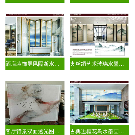
酒店装饰屏风隔断水墨山水画玻璃
夹丝绢艺术玻璃水墨画玻璃
客厅背景双面透光图案水墨画玻璃
古典边框花鸟水墨画玻璃