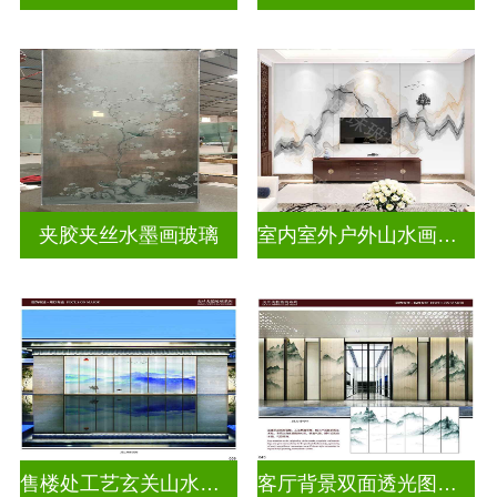
夹胶夹丝水墨画玻璃
室内室外户外山水画玻璃
售楼处工艺玄关山水画玻璃
客厅背景双面透光图案水墨画玻璃