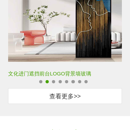
文化进门遮挡前台LOGO背景墙玻璃
艺
查看更多>>