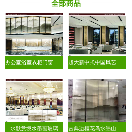
全部商品
办公室浴室衣柜门窗户水墨画玻璃
超大新中式中国风艺术水墨山水画玻璃
水默意境水墨画玻璃
古典边框花鸟水墨山水画玻璃